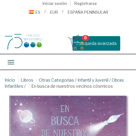
Iniciar sesión
Registrarse
ES
EUR
ESPAÑA PENINSULAR
0
Busqueda avanzada
Toggle navigation
Inicio
Libros
Otras Categorías
/
Infantil y Juvenil
/
Obras
Infantiles
/
En busca de nuestros vecinos cósmicos