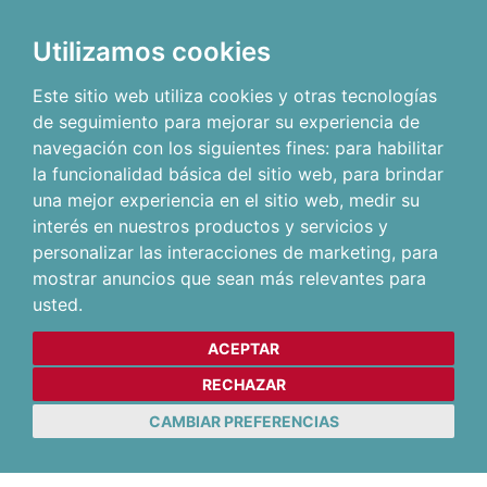
Utilizamos cookies
Este sitio web utiliza cookies y otras tecnologías
de seguimiento para mejorar su experiencia de
navegación con los siguientes fines:
para habilitar
la funcionalidad básica del sitio web
,
para brindar
una mejor experiencia en el sitio web
,
medir su
interés en nuestros productos y servicios y
personalizar las interacciones de marketing
,
para
mostrar anuncios que sean más relevantes para
usted
.
ACEPTAR
RECHAZAR
CAMBIAR PREFERENCIAS