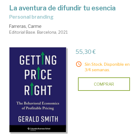
La aventura de difundir tu esencia
personal branding
Farreras, Carme
Editorial Base. Barcelona, 2021
55,30 €
Sin Stock. Disponible en
3/4 semanas.
COMPRAR