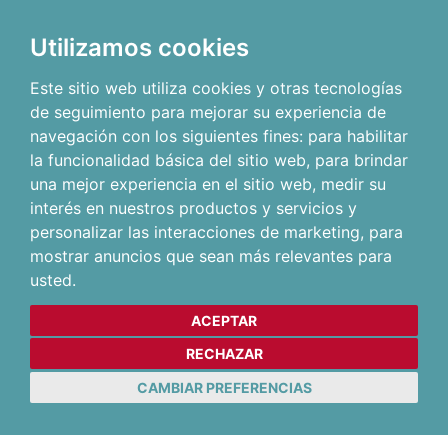
Utilizamos cookies
Este sitio web utiliza cookies y otras tecnologías
de seguimiento para mejorar su experiencia de
navegación con los siguientes fines:
para habilitar
la funcionalidad básica del sitio web
,
para brindar
una mejor experiencia en el sitio web
,
medir su
interés en nuestros productos y servicios y
personalizar las interacciones de marketing
,
para
mostrar anuncios que sean más relevantes para
usted
.
ACEPTAR
RECHAZAR
CAMBIAR PREFERENCIAS