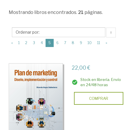
Marketing,
Mostrando
libros encontrados.
21
páginas.
publicidad
y
venta
↑
>
(current)
«
1
2
3
4
5
6
7
8
9
10
11
»
Marketing
>
22,00 €
Política
de
Stock en librería. Envío
en 24/48 horas
productos
y
COMPRAR
precios.
Distribución