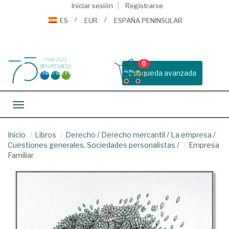
Iniciar sesión
Registrarse
ES
EUR
ESPAÑA PENINSULAR
0
Busqueda avanzada
Toggle navigation
Inicio
Libros
Derecho
/
Derecho mercantil
/
La empresa
/
Cuestiones generales. Sociedades personalistas
/
Empresa
Familiar