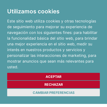
Utilizamos cookies
Este sitio web utiliza cookies y otras tecnologías
de seguimiento para mejorar su experiencia de
navegación con los siguientes fines:
para habilitar
la funcionalidad básica del sitio web
,
para brindar
una mejor experiencia en el sitio web
,
medir su
interés en nuestros productos y servicios y
personalizar las interacciones de marketing
,
para
mostrar anuncios que sean más relevantes para
usted
.
ACEPTAR
RECHAZAR
CAMBIAR PREFERENCIAS