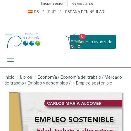
Iniciar sesión
Registrarse
ES
EUR
ESPAÑA PENINSULAR
0
Busqueda avanzada
Toggle navigation
Inicio
Libros
Economía
/
Economía del trabajo
/
Mercado
de trabajo
/
Empleo y desempleo
/
Empleo sostenible