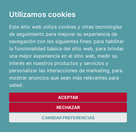
Utilizamos cookies
Este sitio web utiliza cookies y otras tecnologías
de seguimiento para mejorar su experiencia de
navegación con los siguientes fines:
para habilitar
la funcionalidad básica del sitio web
,
para brindar
una mejor experiencia en el sitio web
,
medir su
interés en nuestros productos y servicios y
personalizar las interacciones de marketing
,
para
mostrar anuncios que sean más relevantes para
usted
.
ACEPTAR
RECHAZAR
CAMBIAR PREFERENCIAS