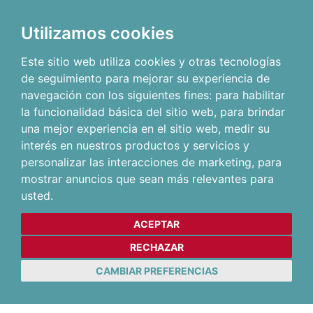
Utilizamos cookies
Este sitio web utiliza cookies y otras tecnologías
de seguimiento para mejorar su experiencia de
navegación con los siguientes fines:
para habilitar
la funcionalidad básica del sitio web
,
para brindar
una mejor experiencia en el sitio web
,
medir su
interés en nuestros productos y servicios y
personalizar las interacciones de marketing
,
para
mostrar anuncios que sean más relevantes para
usted
.
ACEPTAR
RECHAZAR
CAMBIAR PREFERENCIAS