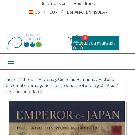
Iniciar sesión
Registrarse
ES
EUR
ESPAÑA PENINSULAR
0
Busqueda avanzada
Toggle navigation
Inicio
Libros
Historia y Ciencias Humanas
/
Historia
Universal
/
Obras generales (Teoría, metodología)
/
Asia
/
Emperor of Japan