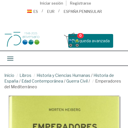
Iniciar sesión
Registrarse
ES
EUR
ESPAÑA PENINSULAR
0
Busqueda avanzada
Toggle navigation
Inicio
Libros
Historia y Ciencias Humanas
/
Historia de
España
/
Edad Contemporánea
/
Guerra Civil
/
Emperadores
del Mediterráneo