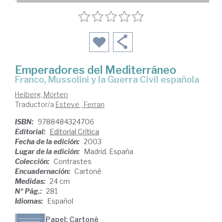
Emperadores del Mediterráneo
Franco, Mussolini y la Guerra Civil española
Heiberg, Morten
Traductor/a
Esteve , Ferran
ISBN:
9788484324706
Editorial:
Editorial Crítica
Fecha de la edición:
2003
Lugar de la edición:
Madrid. España
Colección:
Contrastes
Encuadernación:
Cartoné
Medidas:
24 cm
Nº Pág.:
281
Idiomas:
Español
Papel: Cartoné