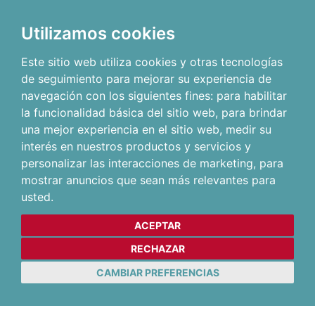
Utilizamos cookies
Este sitio web utiliza cookies y otras tecnologías
de seguimiento para mejorar su experiencia de
navegación con los siguientes fines:
para habilitar
la funcionalidad básica del sitio web
,
para brindar
una mejor experiencia en el sitio web
,
medir su
interés en nuestros productos y servicios y
personalizar las interacciones de marketing
,
para
mostrar anuncios que sean más relevantes para
usted
.
ACEPTAR
RECHAZAR
CAMBIAR PREFERENCIAS