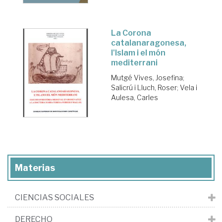
La Corona
catalanaragonesa,
l'Islam i el món
mediterrani
Mutgé Vives, Josefina
;
Salicrú i Lluch, Roser
;
Vela i
Aulesa, Carles
Materias
CIENCIAS SOCIALES
DERECHO