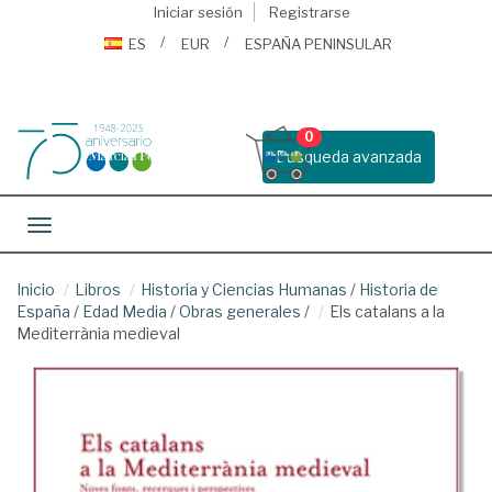
Iniciar sesión
Registrarse
ES
EUR
ESPAÑA PENINSULAR
0
Busqueda avanzada
Toggle navigation
Inicio
Libros
Historia y Ciencias Humanas
/
Historia de
España
/
Edad Media
/
Obras generales
/
Els catalans a la
Mediterrània medieval