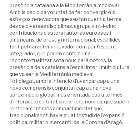
presència catalana a la Mediterrània medieval.
Amb la decidida voluntat de fer convergir els
esforços renovadors que s’estan duent a terme
des de diverses disciplines, agrupa vint-i-cinc
contribucions d’autors i autores europeus i
americans, de prestigi internacional, escollides
tant pel caràcter innovador com per l’esperit
integrador, que poden contribuir a
recontextualitzar, sota nous paràmetres, la
presència dels catalans a l’espai inter i multicultural
que va ser la Mediterrània medieval.
Tot plegat, amb la intenció d’avançar cap a una
nova comprensió conjunta i cap a una nova
aproximació global, més orientada cap a termes
d’interacció cultural, social i econòmica, que superi
l’enfocament més compartimentat que,
tradicionalment, havia guiat l’estudi de l’expansió
política, militar o mercantil de la Corona d’Aragó.