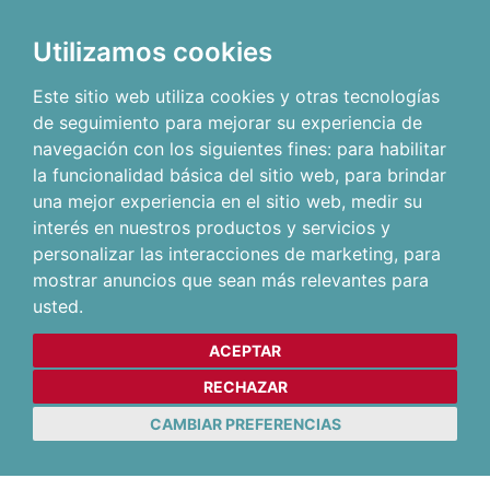
Utilizamos cookies
Este sitio web utiliza cookies y otras tecnologías
de seguimiento para mejorar su experiencia de
navegación con los siguientes fines:
para habilitar
la funcionalidad básica del sitio web
,
para brindar
una mejor experiencia en el sitio web
,
medir su
interés en nuestros productos y servicios y
personalizar las interacciones de marketing
,
para
mostrar anuncios que sean más relevantes para
usted
.
ACEPTAR
RECHAZAR
CAMBIAR PREFERENCIAS