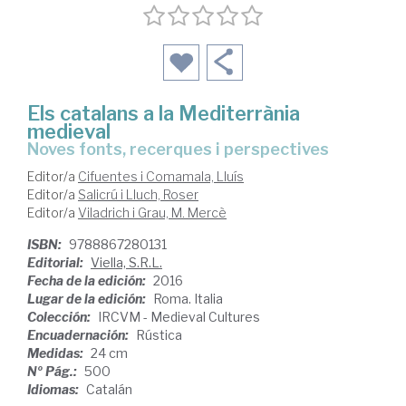
Els catalans a la Mediterrània
medieval
noves fonts, recerques i perspectives
Editor/a
Cifuentes i Comamala, Lluís
Editor/a
Salicrú i Lluch, Roser
Editor/a
Viladrich i Grau, M. Mercè
ISBN:
9788867280131
Editorial:
Viella, S.R.L.
Fecha de la edición:
2016
Lugar de la edición:
Roma. Italia
Colección:
IRCVM - Medieval Cultures
Encuadernación:
Rústica
Medidas:
24 cm
Nº Pág.:
500
Idiomas:
Catalán