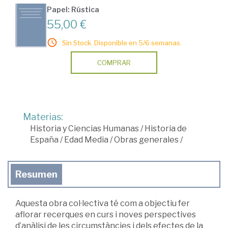
Papel: Rústica
55,00 €
Sin Stock. Disponible en 5/6 semanas.
COMPRAR
Materias:
Historia y Ciencias Humanas
/
Historia de
España
/
Edad Media
/
Obras generales
/
Resumen
Aquesta obra col·lectiva té com a objectiu fer
aflorar recerques en curs i noves perspectives
d’anàlisi de les circumstàncies i dels efectes de la