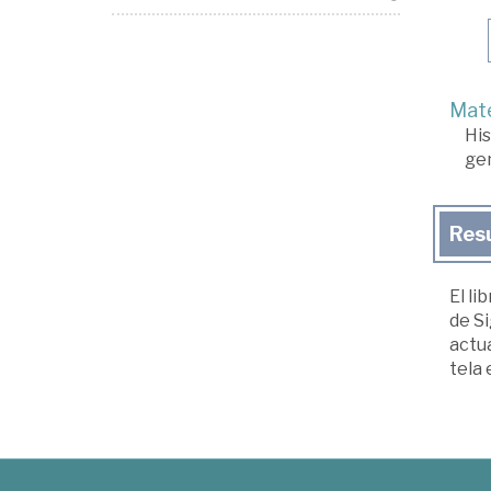
Mate
His
ge
Res
El li
de Si
actua
tela