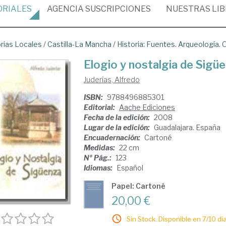
ORIALES
AGENCIA
SUSCRIPCIONES
NUESTRAS
LI
orias Locales
/
Castilla-La Mancha
/
Historia: Fuentes. Arqueología.
Elogio y nostalgia de Sigü
Juderías, Alfredo
ISBN:
9788496885301
Editorial:
Aache Ediciones
Fecha de la edición:
2008
Lugar de la edición:
Guadalajara. España
Encuadernación:
Cartoné
Medidas:
22 cm
Nº Pág.:
123
Idiomas:
Español
Papel: Cartoné
20,00 €
Sin Stock. Disponible en 7/10 día