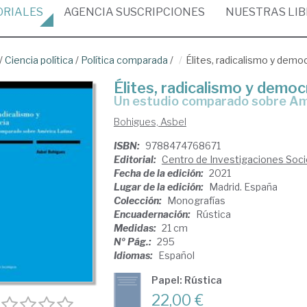
ORIALES
AGENCIA
SUSCRIPCIONES
NUESTRAS
LI
/
Ciencia política
/
Política comparada
/
Élites, radicalismo y demo
Élites, radicalismo y democ
un estudio comparado sobre Am
Bohigues, Asbel
ISBN:
9788474768671
Editorial:
Centro de Investigaciones Soci
Fecha de la edición:
2021
Lugar de la edición:
Madrid. España
Colección:
Monografías
Encuadernación:
Rústica
Medidas:
21 cm
Nº Pág.:
295
Idiomas:
Español
Papel: Rústica
22,00 €