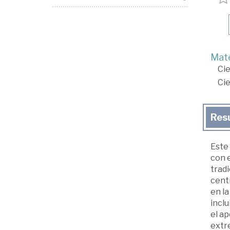
Mate
Cie
Cie
Res
Este 
con 
tradi
centr
en la
inclu
el ap
extre