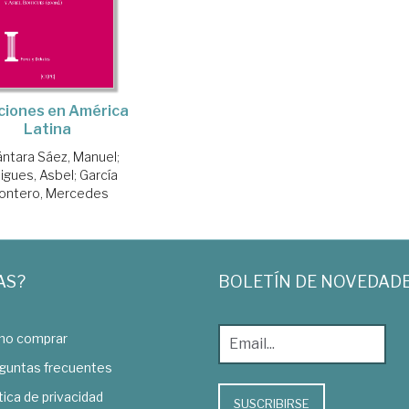
ciones en América
Latina
ántara Sáez, Manuel
;
igues, Asbel
;
García
ontero, Mercedes
AS?
BOLETÍN DE NOVEDAD
o comprar
guntas frecuentes
tica de privacidad
SUSCRIBIRSE