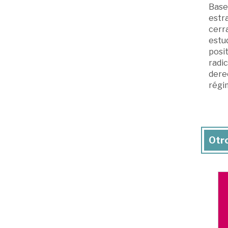
Base
estr
cerr
estud
posi
radic
derec
régi
Otro