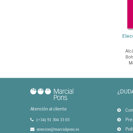
Elec
Alc
Boh
M
¿DUD
Atención al cliente
Com
Pre
(+34) 91 304 33 03
Polí
atencion@marcialpons.es