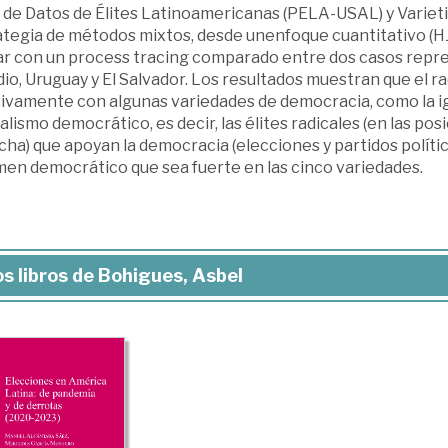
 de Datos de Élites Latinoamericanas (PELA-USAL) y Variet
ategia de métodos mixtos, desde unenfoque cuantitativo (HJ
ar con un process tracing comparado entre dos casos repres
io, Uruguay y El Salvador. Los resultados muestran que el ra
tivamente con algunas variedades de democracia, como la ig
alismo democrático, es decir, las élites radicales (en las po
ha) que apoyan la democracia (elecciones y partidos polític
men democrático que sea fuerte en las cinco variedades.
s libros de Bohigues, Asbel