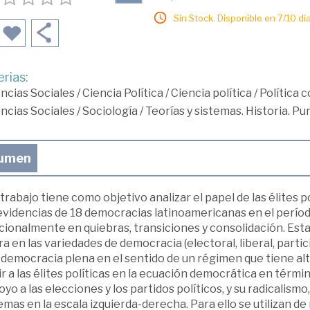
Sin Stock. Disponible en 7/10 día
rias:
ncias Sociales
/
Ciencia Política
/
Ciencia política
/
Política 
ncias Sociales
/
Sociología
/
Teorías y sistemas. Historia. Pu
umen
trabajo tiene como objetivo analizar el papel de las élites 
evidencias de 18 democracias latinoamericanas en el períod
cionalmente en quiebras, transiciones y consolidación. Esta
a en las variedades de democracia (electoral, liberal, partici
 democracia plena en el sentido de un régimen que tiene alt
ir a las élites políticas en la ecuación democrática en térm
oyo a las elecciones y los partidos políticos, y su radicalis
mas en la escala izquierda-derecha. Para ello se utilizan de