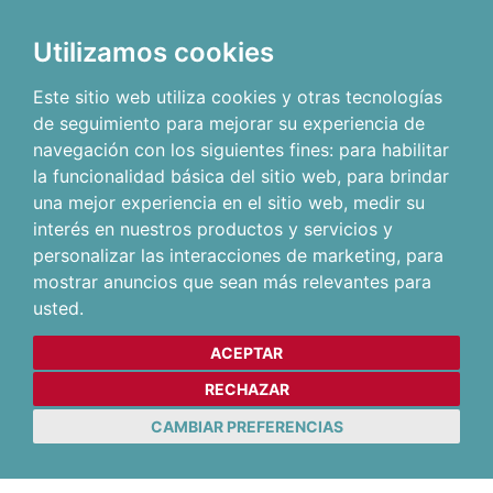
Utilizamos cookies
Este sitio web utiliza cookies y otras tecnologías
de seguimiento para mejorar su experiencia de
navegación con los siguientes fines:
para habilitar
la funcionalidad básica del sitio web
,
para brindar
una mejor experiencia en el sitio web
,
medir su
interés en nuestros productos y servicios y
personalizar las interacciones de marketing
,
para
mostrar anuncios que sean más relevantes para
usted
.
ACEPTAR
RECHAZAR
CAMBIAR PREFERENCIAS