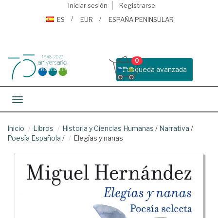
Iniciar sesión
Registrarse
ES
EUR
ESPAÑA PENINSULAR
0
Busqueda avanzada
Toggle navigation
Inicio
Libros
Historia y Ciencias Humanas
/
Narrativa
/
Poesía Española
/
Elegías y nanas