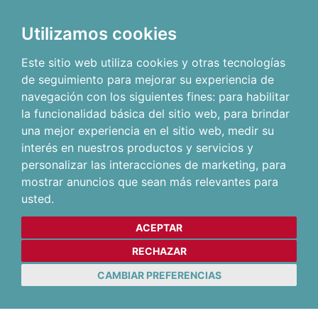
Utilizamos cookies
Este sitio web utiliza cookies y otras tecnologías
de seguimiento para mejorar su experiencia de
navegación con los siguientes fines:
para habilitar
la funcionalidad básica del sitio web
,
para brindar
una mejor experiencia en el sitio web
,
medir su
interés en nuestros productos y servicios y
personalizar las interacciones de marketing
,
para
mostrar anuncios que sean más relevantes para
usted
.
ACEPTAR
RECHAZAR
CAMBIAR PREFERENCIAS