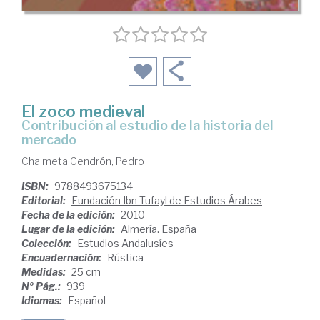
El zoco medieval
contribución al estudio de la historia del
mercado
Chalmeta Gendrón, Pedro
ISBN:
9788493675134
Editorial:
Fundación Ibn Tufayl de Estudios Árabes
Fecha de la edición:
2010
Lugar de la edición:
Almería. España
Colección:
Estudios Andalusíes
Encuadernación:
Rústica
Medidas:
25 cm
Nº Pág.:
939
Idiomas:
Español