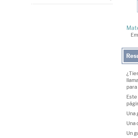
Mate
Em
Res
¿Tien
llama
para
Este 
págin
Una g
Una 
Un gu