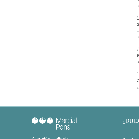
c
L
d
l
c
T
e
p
U
e
J
¿DUD
Atención al cliente