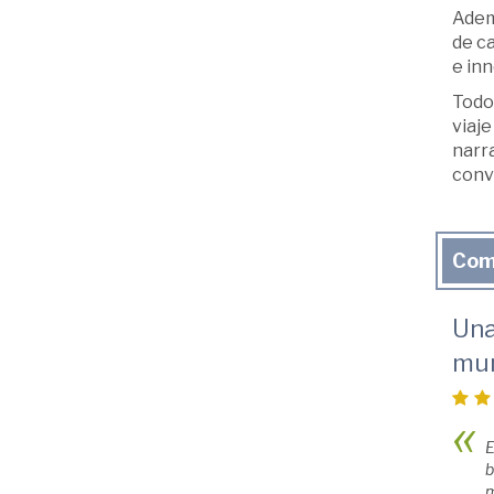
Adem
de ca
e in
Todo 
viaje
narra
conve
Com
Una
mun
E
b
m