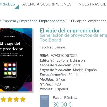
ORIALES
AGENCIA
SUSCRIPCIONES
NUESTRAS
LI
/
Empresa y Empresario. Emprendedores
/
El viaje del emprended
El viaje del emprendedor
Generación de proyectos de emprendimiento e innovación con
ToolBoard
Teodoro, Jaume
ISBN:
9791370067052
Editorial:
Editorial Dykinson
Fecha de la edición:
2026
Lugar de la edición:
Madrid. España
Encuadernación:
Rústica
Medidas:
24 cm
Nº Pág.:
429
Idiomas:
Español
Papel: Rústica
30,00 €