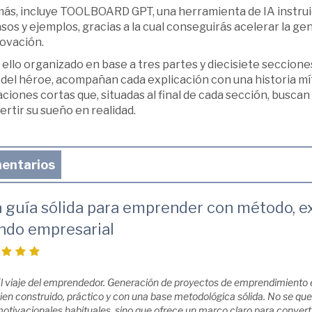
ás, incluye TOOLBOARD GPT, una herramienta de IA instruid
sos y ejemplos, gracias a la cual conseguirás acelerar la 
novación.
ello organizado en base a tres partes y diecisiete secciones
 del héroe, acompañan cada explicación con una historia mí
ciones cortas que, situadas al final de cada sección, buscan
rtir su sueño en realidad.
entarios
 guía sólida para emprender con método, exp
do empresarial
l viaje del emprendedor. Generación de proyectos de emprendimiento 
ien construido, práctico y con una base metodológica sólida. No se qued
otivacionales habituales, sino que ofrece un marco claro para converti