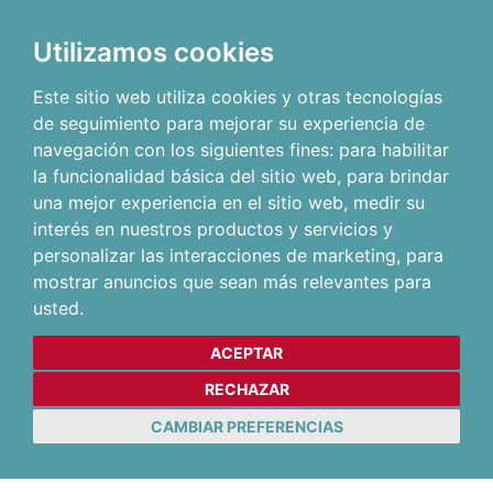
Utilizamos cookies
Este sitio web utiliza cookies y otras tecnologías
de seguimiento para mejorar su experiencia de
navegación con los siguientes fines:
para habilitar
la funcionalidad básica del sitio web
,
para brindar
una mejor experiencia en el sitio web
,
medir su
interés en nuestros productos y servicios y
personalizar las interacciones de marketing
,
para
mostrar anuncios que sean más relevantes para
usted
.
ACEPTAR
RECHAZAR
CAMBIAR PREFERENCIAS