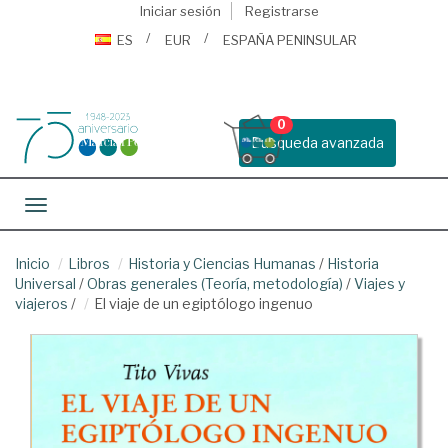
Iniciar sesión
Registrarse
ES
EUR
ESPAÑA PENINSULAR
0
Busqueda avanzada
Toggle navigation
Inicio
Libros
Historia y Ciencias Humanas
/
Historia
Universal
/
Obras generales (Teoría, metodología)
/
Viajes y
viajeros
/
El viaje de un egiptólogo ingenuo