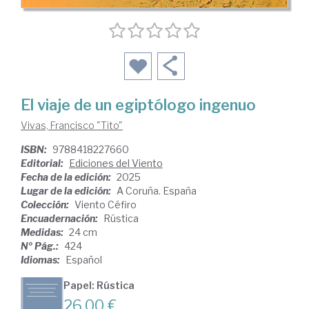
El viaje de un egiptólogo ingenuo
Vivas, Francisco "Tito"
ISBN:
9788418227660
Editorial:
Ediciones del Viento
Fecha de la edición:
2025
Lugar de la edición:
A Coruña. España
Colección:
Viento Céfiro
Encuadernación:
Rústica
Medidas:
24 cm
Nº Pág.:
424
Idiomas:
Español
Papel: Rústica
26,00 €