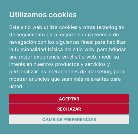
Utilizamos cookies
Este sitio web utiliza cookies y otras tecnologías
de seguimiento para mejorar su experiencia de
navegación con los siguientes fines:
para habilitar
la funcionalidad básica del sitio web
,
para brindar
una mejor experiencia en el sitio web
,
medir su
interés en nuestros productos y servicios y
personalizar las interacciones de marketing
,
para
mostrar anuncios que sean más relevantes para
usted
.
ACEPTAR
RECHAZAR
CAMBIAR PREFERENCIAS