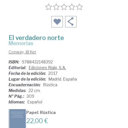
El verdadero norte
Memorias
Conway, Jill Ker
ISBN:
9788432148392
Editorial:
Ediciones Rialp, S.A.
Fecha de la edición:
2017
Lugar de la edición:
Madrid. España
Encuadernación:
Rústica
Medidas:
22 cm
Nº Pág.:
309
Idiomas:
Español
Papel: Rústica
22,00 €