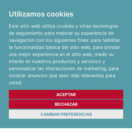
Utilizamos cookies
Este sitio web utiliza cookies y otras tecnologías
de seguimiento para mejorar su experiencia de
navegación con los siguientes fines:
para habilitar
la funcionalidad básica del sitio web
,
para brindar
una mejor experiencia en el sitio web
,
medir su
interés en nuestros productos y servicios y
personalizar las interacciones de marketing
,
para
mostrar anuncios que sean más relevantes para
usted
.
ACEPTAR
RECHAZAR
CAMBIAR PREFERENCIAS