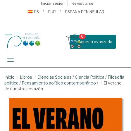
Iniciar sesión
Registrarse
ES
EUR
ESPAÑA PENINSULAR
0
Busqueda avanzada
Toggle navigation
Inicio
Libros
Ciencias Sociales
/
Ciencia Política
/
Filosofía
política
/
Pensamiento político contemporáneo
/
El verano
de nuestra desazón