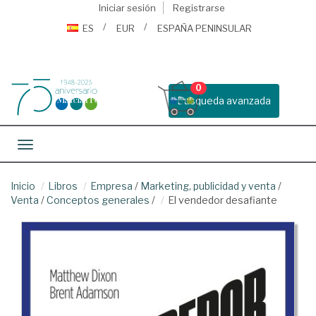
Iniciar sesión
Registrarse
ES
EUR
ESPAÑA PENINSULAR
0
Busqueda avanzada
Toggle navigation
Inicio
Libros
Empresa
/
Marketing, publicidad y venta
/
Venta
/
Conceptos generales
/
El vendedor desafiante