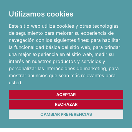
Utilizamos cookies
Este sitio web utiliza cookies y otras tecnologías
de seguimiento para mejorar su experiencia de
navegación con los siguientes fines:
para habilitar
la funcionalidad básica del sitio web
,
para brindar
una mejor experiencia en el sitio web
,
medir su
interés en nuestros productos y servicios y
personalizar las interacciones de marketing
,
para
mostrar anuncios que sean más relevantes para
usted
.
ACEPTAR
RECHAZAR
CAMBIAR PREFERENCIAS