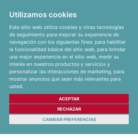
Utilizamos cookies
Este sitio web utiliza cookies y otras tecnologías
de seguimiento para mejorar su experiencia de
navegación con los siguientes fines:
para habilitar
la funcionalidad básica del sitio web
,
para brindar
una mejor experiencia en el sitio web
,
medir su
interés en nuestros productos y servicios y
personalizar las interacciones de marketing
,
para
mostrar anuncios que sean más relevantes para
usted
.
ACEPTAR
RECHAZAR
CAMBIAR PREFERENCIAS