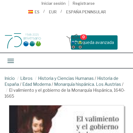
Iniciar sesión
Registrarse
ES
EUR
ESPAÑA PENINSULAR
0
Busqueda avanzada
Toggle navigation
Inicio
Libros
Historia y Ciencias Humanas
/
Historia de
España
/
Edad Moderna
/
Monarquía hispánica. Los Austrias
/
El valimiento y el gobierno de la Monarquía Hispánica, 1640-
1665