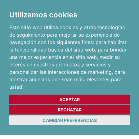
Utilizamos cookies
Este sitio web utiliza cookies y otras tecnologías
de seguimiento para mejorar su experiencia de
navegación con los siguientes fines:
para habilitar
la funcionalidad básica del sitio web
,
para brindar
una mejor experiencia en el sitio web
,
medir su
interés en nuestros productos y servicios y
personalizar las interacciones de marketing
,
para
mostrar anuncios que sean más relevantes para
usted
.
ACEPTAR
RECHAZAR
CAMBIAR PREFERENCIAS