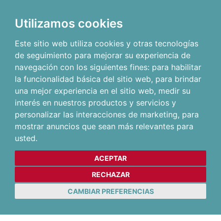
Utilizamos cookies
Este sitio web utiliza cookies y otras tecnologías
de seguimiento para mejorar su experiencia de
navegación con los siguientes fines:
para habilitar
la funcionalidad básica del sitio web
,
para brindar
una mejor experiencia en el sitio web
,
medir su
interés en nuestros productos y servicios y
personalizar las interacciones de marketing
,
para
mostrar anuncios que sean más relevantes para
usted
.
ACEPTAR
RECHAZAR
CAMBIAR PREFERENCIAS