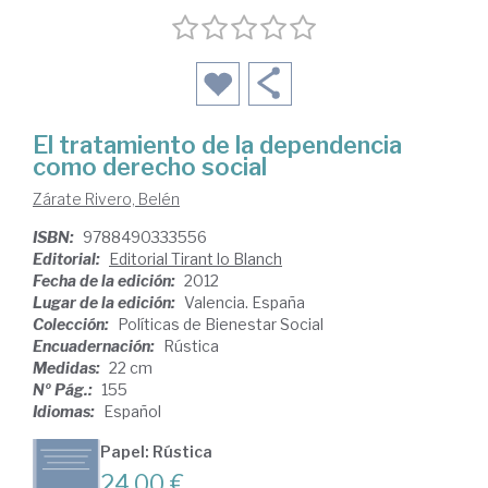
El tratamiento de la dependencia
como derecho social
Zárate Rivero, Belén
ISBN:
9788490333556
Editorial:
Editorial Tirant lo Blanch
Fecha de la edición:
2012
Lugar de la edición:
Valencia. España
Colección:
Políticas de Bienestar Social
Encuadernación:
Rústica
Medidas:
22 cm
Nº Pág.:
155
Idiomas:
Español
Papel: Rústica
24,00 €