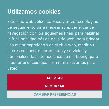
Utilizamos cookies
Este sitio web utiliza cookies y otras tecnologías
de seguimiento para mejorar su experiencia de
navegación con los siguientes fines:
para habilitar
la funcionalidad básica del sitio web
,
para brindar
una mejor experiencia en el sitio web
,
medir su
interés en nuestros productos y servicios y
personalizar las interacciones de marketing
,
para
mostrar anuncios que sean más relevantes para
usted
.
ACEPTAR
RECHAZAR
CAMBIAR PREFERENCIAS