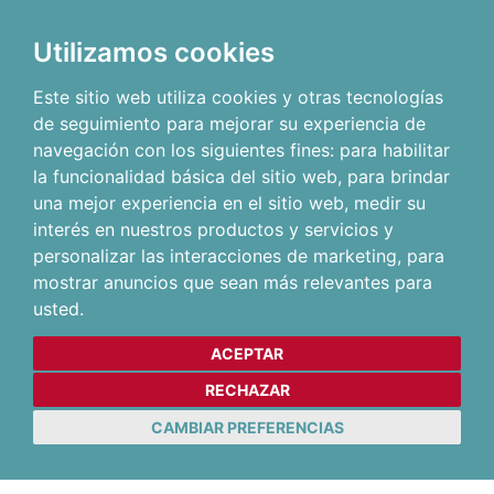
Utilizamos cookies
Este sitio web utiliza cookies y otras tecnologías
de seguimiento para mejorar su experiencia de
navegación con los siguientes fines:
para habilitar
la funcionalidad básica del sitio web
,
para brindar
una mejor experiencia en el sitio web
,
medir su
interés en nuestros productos y servicios y
personalizar las interacciones de marketing
,
para
mostrar anuncios que sean más relevantes para
usted
.
ACEPTAR
RECHAZAR
CAMBIAR PREFERENCIAS