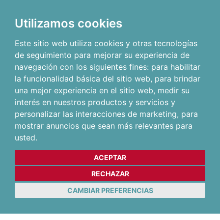
Utilizamos cookies
Este sitio web utiliza cookies y otras tecnologías
de seguimiento para mejorar su experiencia de
navegación con los siguientes fines:
para habilitar
la funcionalidad básica del sitio web
,
para brindar
una mejor experiencia en el sitio web
,
medir su
interés en nuestros productos y servicios y
personalizar las interacciones de marketing
,
para
mostrar anuncios que sean más relevantes para
usted
.
ACEPTAR
RECHAZAR
CAMBIAR PREFERENCIAS