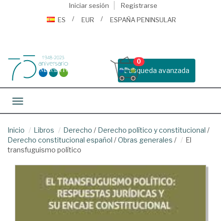
Iniciar sesión
Registrarse
ES
EUR
ESPAÑA PENINSULAR
0
Busqueda avanzada
Toggle navigation
Inicio
Libros
Derecho
/
Derecho político y constitucional
/
Derecho constitucional español
/
Obras generales
/
El
transfuguismo político