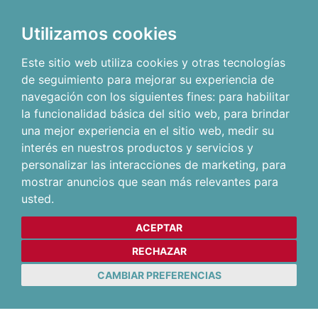
Utilizamos cookies
Este sitio web utiliza cookies y otras tecnologías
de seguimiento para mejorar su experiencia de
navegación con los siguientes fines:
para habilitar
la funcionalidad básica del sitio web
,
para brindar
una mejor experiencia en el sitio web
,
medir su
interés en nuestros productos y servicios y
personalizar las interacciones de marketing
,
para
mostrar anuncios que sean más relevantes para
usted
.
ACEPTAR
RECHAZAR
CAMBIAR PREFERENCIAS