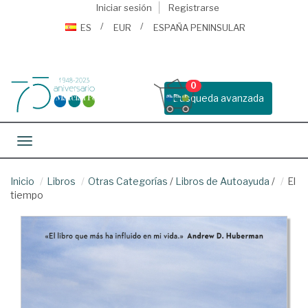
Iniciar sesión
Registrarse
ES
EUR
ESPAÑA PENINSULAR
0
Busqueda avanzada
Toggle navigation
Inicio
Libros
Otras Categorías
/
Libros de Autoayuda
/
El
tiempo