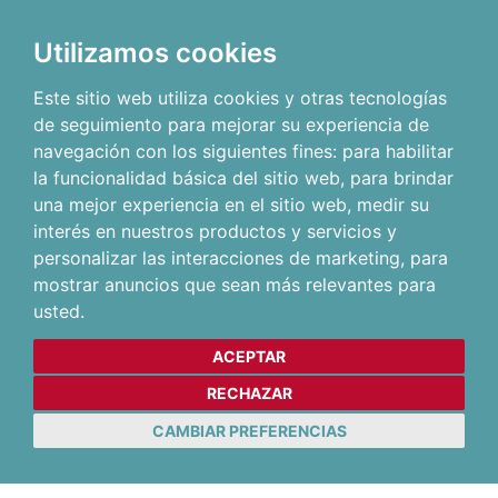
Utilizamos cookies
Este sitio web utiliza cookies y otras tecnologías
de seguimiento para mejorar su experiencia de
navegación con los siguientes fines:
para habilitar
la funcionalidad básica del sitio web
,
para brindar
una mejor experiencia en el sitio web
,
medir su
interés en nuestros productos y servicios y
personalizar las interacciones de marketing
,
para
mostrar anuncios que sean más relevantes para
usted
.
ACEPTAR
RECHAZAR
CAMBIAR PREFERENCIAS