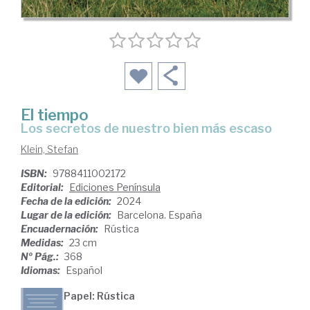
El tiempo
los secretos de nuestro bien más escaso
Klein, Stefan
ISBN:
9788411002172
Editorial:
Ediciones Península
Fecha de la edición:
2024
Lugar de la edición:
Barcelona. España
Encuadernación:
Rústica
Medidas:
23 cm
Nº Pág.:
368
Idiomas:
Español
Papel: Rústica