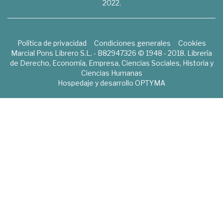
2022.
Política de privacidad
Condiciones generales
Cookies
Marcial Pons Librero S.L. - B82947326 © 1948 - 2018. Librería
de Derecho, Economía, Empresa, Ciencias Sociales, Historia y
Ciencias Humanas
Hospedaje y desarrollo
OPTYMA