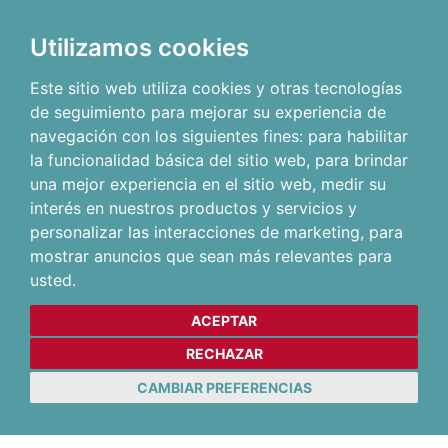
Utilizamos cookies
Este sitio web utiliza cookies y otras tecnologías
de seguimiento para mejorar su experiencia de
navegación con los siguientes fines:
para habilitar
la funcionalidad básica del sitio web
,
para brindar
una mejor experiencia en el sitio web
,
medir su
interés en nuestros productos y servicios y
personalizar las interacciones de marketing
,
para
mostrar anuncios que sean más relevantes para
usted
.
ACEPTAR
RECHAZAR
CAMBIAR PREFERENCIAS