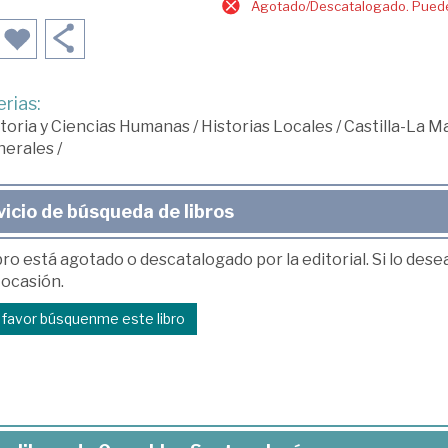
Agotado/Descatalogado. Puede 
rias:
toria y Ciencias Humanas
/
Historias Locales
/
Castilla-La 
nerales
/
vicio de búsqueda de libros
bro está agotado o descatalogado por la editorial. Si lo des
 ocasión.
r favor búsquenme este libro