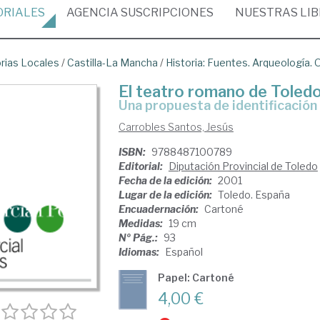
ORIALES
AGENCIA
SUSCRIPCIONES
NUESTRAS
LI
orias Locales
/
Castilla-La Mancha
/
Historia: Fuentes. Arqueología.
El teatro romano de Toled
una propuesta de identificación
Carrobles Santos, Jesús
ISBN:
9788487100789
Editorial:
Diputación Provincial de Toledo
Fecha de la edición:
2001
Lugar de la edición:
Toledo. España
Encuadernación:
Cartoné
Medidas:
19 cm
Nº Pág.:
93
Idiomas:
Español
Papel: Cartoné
4,00 €