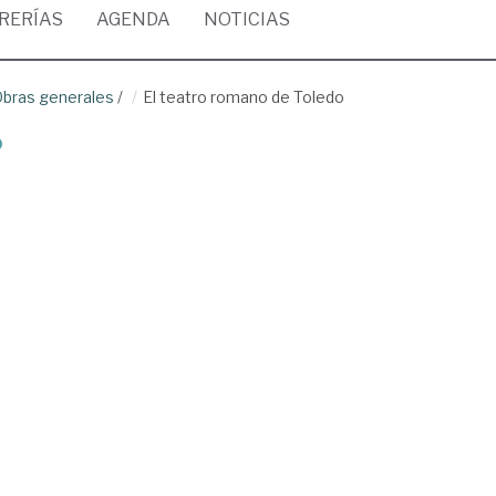
BRERÍAS
AGENDA
NOTICIAS
 Obras generales
/
El teatro romano de Toledo
o