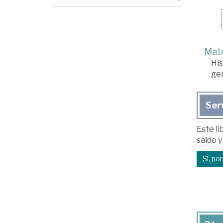
Mate
His
ge
Ser
Este li
saldo y
Sí, po