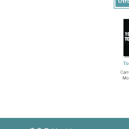
Otro
To
Carr
Mor