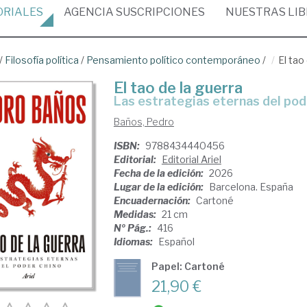
ORIALES
AGENCIA
SUSCRIPCIONES
NUESTRAS
LI
/
Filosofía política
/
Pensamiento político contemporáneo
/
El tao
El tao de la guerra
Las estrategias eternas del pod
Baños, Pedro
ISBN:
9788434440456
Editorial:
Editorial Ariel
Fecha de la edición:
2026
Lugar de la edición:
Barcelona. España
Encuadernación:
Cartoné
Medidas:
21 cm
Nº Pág.:
416
Idiomas:
Español
Papel: Cartoné
21,90 €