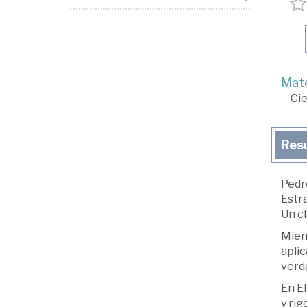
Mate
Cie
Res
Pedro
Estra
Un c
Mient
aplic
verda
En El
y rig