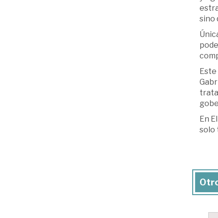
estra
sino 
Únic
poder
comp
Este 
Gabri
trata
gober
En El
solo 
Otro