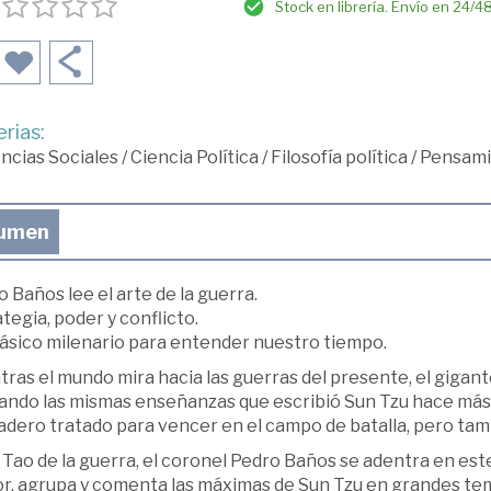
Stock en librería. Envío en 24/4
rias:
ncias Sociales
/
Ciencia Política
/
Filosofía política
/
Pensami
umen
 Baños lee el arte de la guerra.
tegia, poder y conflicto.
lásico milenario para entender nuestro tiempo.
ras el mundo mira hacia las guerras del presente, el gigant
ando las mismas enseñanzas que escribió Sun Tzu hace más de
dero tratado para vencer en el campo de batalla, pero tamb
 Tao de la guerra, el coronel Pedro Baños se adentra en este
or, agrupa y comenta las máximas de Sun Tzu en grandes tema