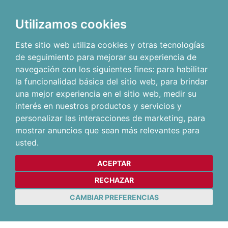
Utilizamos cookies
Este sitio web utiliza cookies y otras tecnologías
de seguimiento para mejorar su experiencia de
navegación con los siguientes fines:
para habilitar
la funcionalidad básica del sitio web
,
para brindar
una mejor experiencia en el sitio web
,
medir su
interés en nuestros productos y servicios y
personalizar las interacciones de marketing
,
para
mostrar anuncios que sean más relevantes para
usted
.
ACEPTAR
RECHAZAR
CAMBIAR PREFERENCIAS