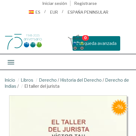
Iniciar sesión
Registrarse
ES
EUR
ESPAÑA PENINSULAR
0
Busqueda avanzada
Toggle navigation
Inicio
Libros
Derecho
/
Historia del Derecho
/
Derecho de
Indias
/
El taller del jurista