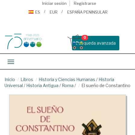
Iniciar sesión
Registrarse
ES
EUR
ESPAÑA PENINSULAR
0
Busqueda avanzada
Toggle navigation
Inicio
Libros
Historia y Ciencias Humanas
/
Historia
Universal
/
Historia Antigua
/
Roma
/
El sueño de Constantino