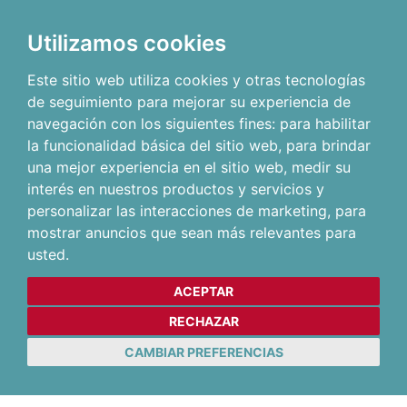
Utilizamos cookies
Este sitio web utiliza cookies y otras tecnologías
de seguimiento para mejorar su experiencia de
navegación con los siguientes fines:
para habilitar
la funcionalidad básica del sitio web
,
para brindar
una mejor experiencia en el sitio web
,
medir su
interés en nuestros productos y servicios y
personalizar las interacciones de marketing
,
para
mostrar anuncios que sean más relevantes para
usted
.
ACEPTAR
RECHAZAR
CAMBIAR PREFERENCIAS