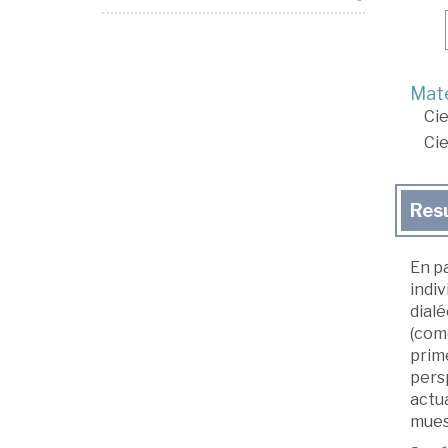
Mate
Cie
Cie
Res
En pa
indiv
dialé
(como
prime
persp
actua
muest