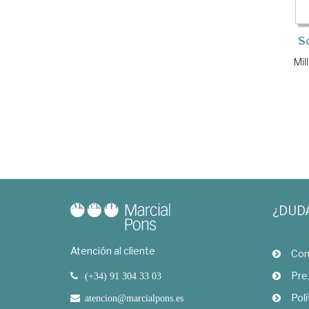
S
Mil
¿DUD
Atención al cliente
Com
Pre
(+34) 91 304 33 03
Polí
atencion@marcialpons.es