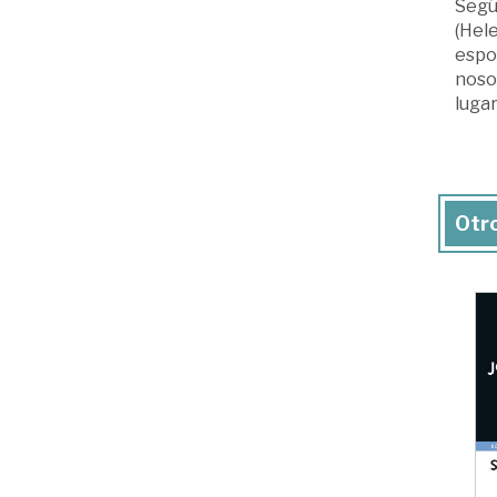
Según
(Hele
espo
noso
luga
Otro