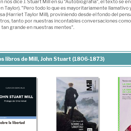
 nos dice J. Stuart Mill en su "Autobiografía", el texto se en
n Taylor). "Pero todo lo que es mayoritariamente llamativo
sa (Harriet Taylor Mill), proviniendo desde el fondo del p
tros, tanto por nuestras incontables conversaciones como
r tan grande en nuestras mentes".
s libros de Mill, John Stuart (1806-1873)