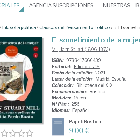
ORIALES
AGENCIA
SUSCRIPCIONES
NUESTRAS
LI
/
Filosofía política
/
Clásicos del Pensamiento Político
/
El sometim
El sometimiento de la muje
Mill, John Stuart (1806-1873)
ISBN:
9788417666439
Editorial:
Ediciones 19
Fecha de la edición:
2021
Lugar de la edición:
Madrid. España
Colección:
Biblioteca del XIX
Encuadernación:
Rústica
Medidas:
15 cm
Nº Pág.:
256
Idiomas:
Español
Papel: Rústica
9,00 €