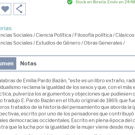
Stock en librería. Envío en 24/4
rias:
ncias Sociales
/
Ciencia Política
/
Filosofía política
/
Clásicos
ncias Sociales
/
Estudios de Género
/
Obras Generales
/
umen
Notas
labras de Emilia Pardo Bazán, "este es un libro extraño, rad
idualismo reclama la igualdad de los sexos y que, con el más
ctica, pulveriza los argumentos y objeciones que pudiesen o
 tradujo E. Pardo Bazán en el título original de 1869, que f
ros tratados de la historia del pensamiento que aborda la i
ectivas, escrito por uno de los pensadores que contribuyó a
les democracias occidentales. Escrito en plena época del c
ra que la lucha por la igualdad de la mujer viene desde muy 