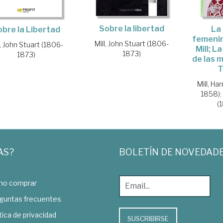
Sobre la libertad
La 
obre la Libertad
femenin
Mill, John Stuart (1806-
l, John Stuart (1806-
Mill; 
1873)
1873)
de las m
T
Mill, Ha
1858)
;
(
AS?
BOLETÍN DE NOVEDAD
o comprar
guntas frecuentes
tica de privacidad
SUSCRIBIRSE