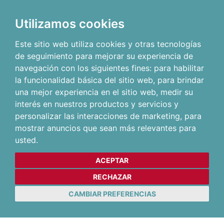
Utilizamos cookies
Este sitio web utiliza cookies y otras tecnologías
de seguimiento para mejorar su experiencia de
navegación con los siguientes fines:
para habilitar
la funcionalidad básica del sitio web
,
para brindar
una mejor experiencia en el sitio web
,
medir su
interés en nuestros productos y servicios y
personalizar las interacciones de marketing
,
para
mostrar anuncios que sean más relevantes para
usted
.
ACEPTAR
RECHAZAR
CAMBIAR PREFERENCIAS