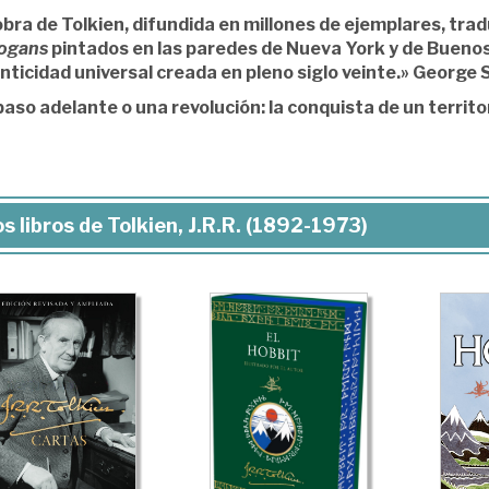
obra de Tolkien, difundida en millones de ejemplares, tra
logans
pintados en las paredes de Nueva York y de Buenos 
nticidad universal creada en pleno siglo veinte.» George 
aso adelante o una revolución: la conquista de un territor
s libros de Tolkien, J.R.R. (1892-1973)