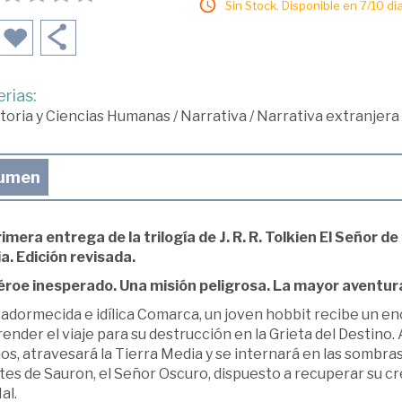
Sin Stock. Disponible en 7/10 día
rias:
toria y Ciencias Humanas
/
Narrativa
/
Narrativa extranjera
umen
imera entrega de la trilogía de J. R. R. Tolkien El Señor de 
a. Edición revisada.
éroe inesperado. Una misión peligrosa. La mayor aventur
 adormecida e idílica Comarca, un joven hobbit recibe un enc
ender el viaje para su destrucción en la Grieta del Destin
s, atravesará la Tierra Media y se internará en las sombra
es de Sauron, el Señor Oscuro, dispuesto a recuperar su cr
al.