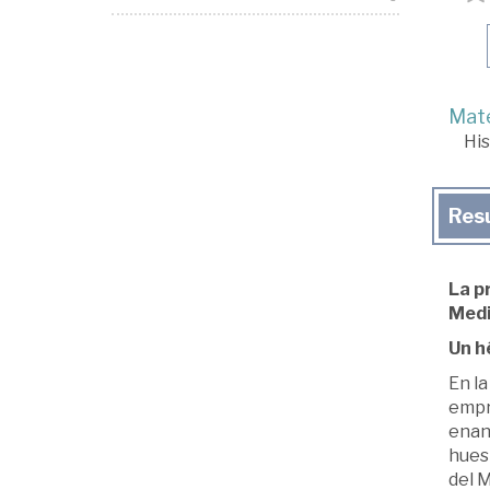
Mate
His
Res
La pr
Medi
Un h
En la
empr
enano
huest
del M