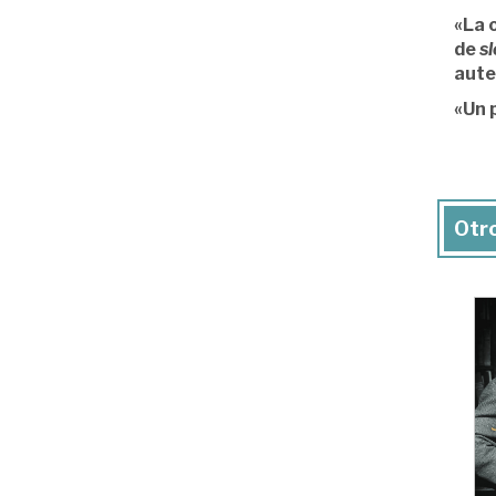
«La 
de
s
aute
«Un p
Otro