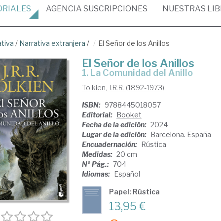
ORIALES
AGENCIA
SUSCRIPCIONES
NUESTRAS
LI
ativa
/
Narrativa extranjera
/
El Señor de los Anillos
El Señor de los Anillos
1. La Comunidad del Anillo
Tolkien, J.R.R. (1892-1973)
ISBN:
9788445018057
Editorial:
Booket
Fecha de la edición:
2024
Lugar de la edición:
Barcelona. España
Encuadernación:
Rústica
Medidas:
20 cm
Nº Pág.:
704
Idiomas:
Español
Papel: Rústica
13,95 €