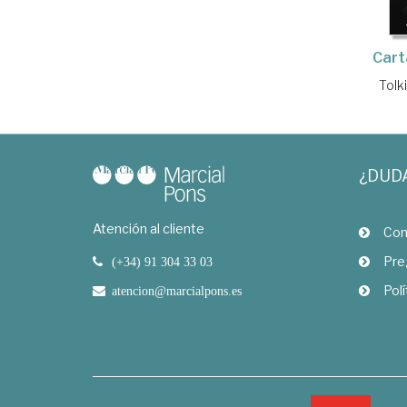
Carta
Tolki
¿DUD
Atención al cliente
Com
Pre
(+34) 91 304 33 03
Polí
atencion@marcialpons.es