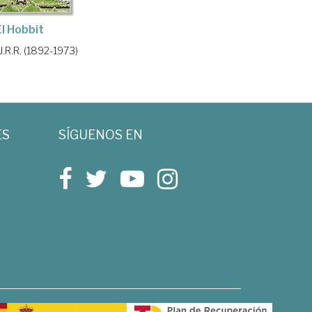
El Hobbit
 J.R.R. (1892-1973)
ES
SÍGUENOS EN