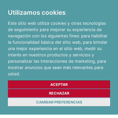
Utilizamos cookies
Este sitio web utiliza cookies y otras tecnologías
de seguimiento para mejorar su experiencia de
navegación con los siguientes fines:
para habilitar
la funcionalidad básica del sitio web
,
para brindar
una mejor experiencia en el sitio web
,
medir su
interés en nuestros productos y servicios y
personalizar las interacciones de marketing
,
para
mostrar anuncios que sean más relevantes para
usted
.
ACEPTAR
RECHAZAR
CAMBIAR PREFERENCIAS