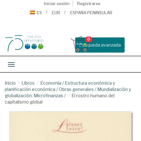
Iniciar sesión
Registrarse
ES
EUR
ESPAÑA PENINSULAR
0
Busqueda avanzada
Toggle navigation
Inicio
Libros
Economía
/
Estructura económica y
planificación económica
/
Obras generales
/
Mundialización y
globalización. Microfinanzas
/
El rostro humano del
capitalismo global