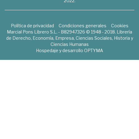
2022.
Política de privacidad
Condiciones generales
Cookies
Marcial Pons Librero S.L. - B82947326 © 1948 - 2018. Librería
de Derecho, Economía, Empresa, Ciencias Sociales, Historia y
Ciencias Humanas
Hospedaje y desarrollo
OPTYMA