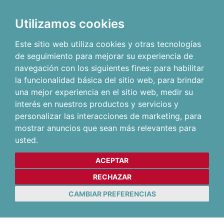
Utilizamos cookies
Este sitio web utiliza cookies y otras tecnologías
de seguimiento para mejorar su experiencia de
navegación con los siguientes fines:
para habilitar
la funcionalidad básica del sitio web
,
para brindar
una mejor experiencia en el sitio web
,
medir su
interés en nuestros productos y servicios y
personalizar las interacciones de marketing
,
para
mostrar anuncios que sean más relevantes para
usted
.
ACEPTAR
RECHAZAR
CAMBIAR PREFERENCIAS