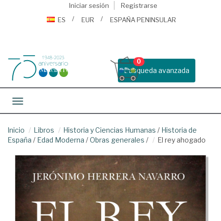
Iniciar sesión
Registrarse
ES
EUR
ESPAÑA PENINSULAR
0
Busqueda avanzada
Toggle navigation
Inicio
Libros
Historia y Ciencias Humanas
/
Historia de
España
/
Edad Moderna
/
Obras generales
/
El rey ahogado