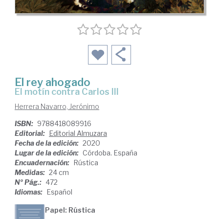
El rey ahogado
El motín contra Carlos III
Herrera Navarro, Jerónimo
ISBN:
9788418089916
Editorial:
Editorial Almuzara
Fecha de la edición:
2020
Lugar de la edición:
Córdoba. España
Encuadernación:
Rústica
Medidas:
24 cm
Nº Pág.:
472
Idiomas:
Español
Papel: Rústica