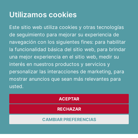
Utilizamos cookies
Este sitio web utiliza cookies y otras tecnologías
de seguimiento para mejorar su experiencia de
navegación con los siguientes fines:
para habilitar
la funcionalidad básica del sitio web
,
para brindar
una mejor experiencia en el sitio web
,
medir su
interés en nuestros productos y servicios y
personalizar las interacciones de marketing
,
para
mostrar anuncios que sean más relevantes para
usted
.
ACEPTAR
RECHAZAR
CAMBIAR PREFERENCIAS