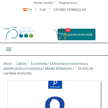
Iniciar sesión
Registrarse
ES
EUR
ESPAÑA PENINSULAR
0
Busqueda avanzada
Toggle navigation
Inicio
Libros
Economía
/
Estructura económica y
planificación económica
/
Medio Ambiente
/
El reto de
cambiar el mundo