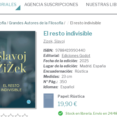
ORIALES
AGENCIA
SUSCRIPCIONES
NUESTRAS
LI
ofía
/
Grandes Autores de la Filosofía
/
El resto indivisible
El resto indivisible
Zizek, Slavoj
ISBN:
9788419990440
Editorial:
Ediciones Godot
Fecha de la edición:
2025
Lugar de la edición:
Madrid. España
Encuadernación:
Rústica
Medidas:
23 cm
Nº Pág.:
350
Idiomas:
Español
Papel: Rústica
19,90 €
Stock en librería. Envío en 24/4