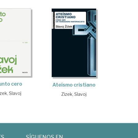
unto cero
Ateísmo cristiano
zek, Slavoj
Zizek, Slavoj
ES
SÍGUENOS EN