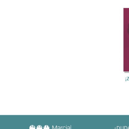
¡
¿DUD