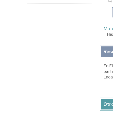
Mate
His
Res
En El
parti
Lacan
Otro