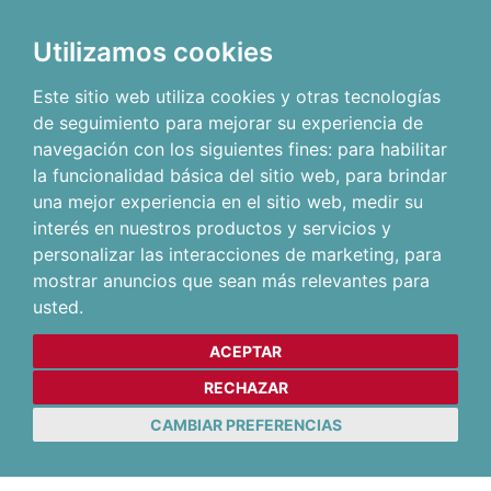
Utilizamos cookies
Este sitio web utiliza cookies y otras tecnologías
de seguimiento para mejorar su experiencia de
navegación con los siguientes fines:
para habilitar
la funcionalidad básica del sitio web
,
para brindar
una mejor experiencia en el sitio web
,
medir su
interés en nuestros productos y servicios y
personalizar las interacciones de marketing
,
para
mostrar anuncios que sean más relevantes para
usted
.
ACEPTAR
RECHAZAR
CAMBIAR PREFERENCIAS