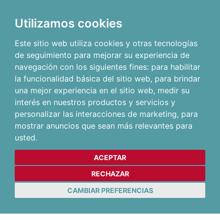
Utilizamos cookies
Este sitio web utiliza cookies y otras tecnologías
de seguimiento para mejorar su experiencia de
navegación con los siguientes fines:
para habilitar
la funcionalidad básica del sitio web
,
para brindar
una mejor experiencia en el sitio web
,
medir su
interés en nuestros productos y servicios y
personalizar las interacciones de marketing
,
para
mostrar anuncios que sean más relevantes para
usted
.
ACEPTAR
RECHAZAR
CAMBIAR PREFERENCIAS