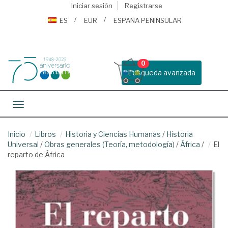
Iniciar sesión
Registrarse
ES
EUR
ESPAÑA PENINSULAR
0
Busqueda avanzada
Toggle navigation
Inicio
Libros
Historia y Ciencias Humanas
/
Historia
Universal
/
Obras generales (Teoría, metodología)
/
África
/
El
reparto de África