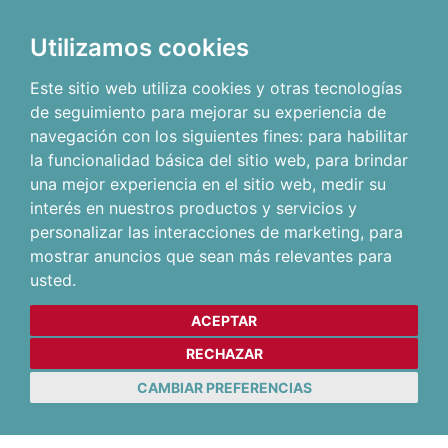
Utilizamos cookies
Este sitio web utiliza cookies y otras tecnologías
de seguimiento para mejorar su experiencia de
navegación con los siguientes fines:
para habilitar
la funcionalidad básica del sitio web
,
para brindar
una mejor experiencia en el sitio web
,
medir su
interés en nuestros productos y servicios y
personalizar las interacciones de marketing
,
para
mostrar anuncios que sean más relevantes para
usted
.
ACEPTAR
RECHAZAR
CAMBIAR PREFERENCIAS