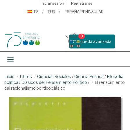
Iniciar sesión
Registrarse
ES
EUR
ESPAÑA PENINSULAR
0
Busqueda avanzada
Toggle navigation
Inicio
Libros
Ciencias Sociales
/
Ciencia Política
/
Filosofía
política
/
Clásicos del Pensamiento Político
/
El renacimiento
del racionalismo político clásico