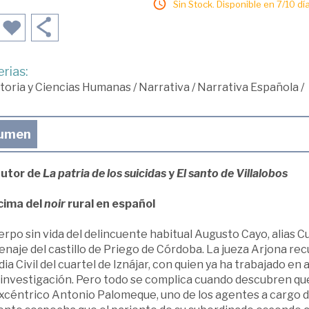
Sin Stock. Disponible en 7/10 día
rias:
toria y Ciencias Humanas
/
Narrativa
/
Narrativa Española
/
umen
autor de
La patria de los suicidas
y
El santo de Villalobos
cima del
noir
rural en español
erpo sin vida del delincuente habitual Augusto Cayo, alias Cu
aje del castillo de Priego de Córdoba. La jueza Arjona rec
ia Civil del cuartel de Iznájar, con quien ya ha trabajado e
a investigación. Pero todo se complica cuando descubren que
xcéntrico Antonio Palomeque, uno de los agentes a cargo de