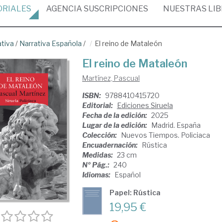
ORIALES
AGENCIA
SUSCRIPCIONES
NUESTRAS
LI
ativa
/
Narrativa Española
/
El reino de Mataleón
El reino de Mataleón
Martínez, Pascual
ISBN:
9788410415720
Editorial:
Ediciones Siruela
Fecha de la edición:
2025
Lugar de la edición:
Madrid. España
Colección:
Nuevos Tiempos. Policiaca
Encuadernación:
Rústica
Medidas:
23 cm
Nº Pág.:
240
Idiomas:
Español
Papel: Rústica
19,95 €