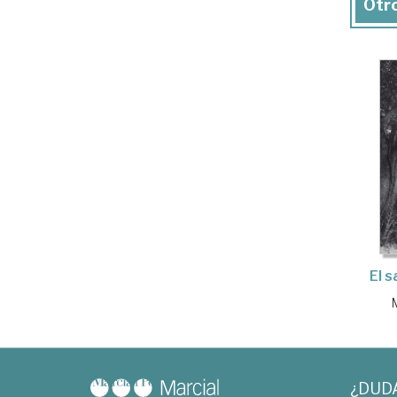
Otro
El s
¿DUD