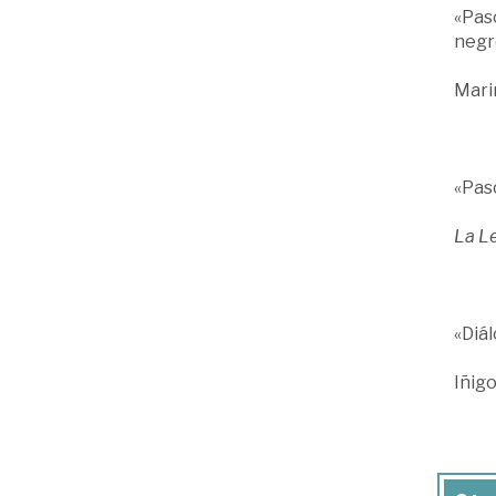
«Pas
negr
Mari
«Pas
La L
«Diál
Iñigo