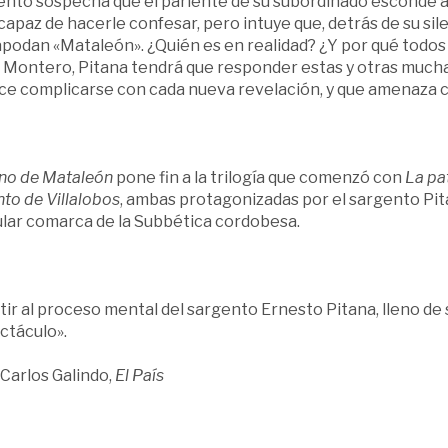
ento sospecha que el pariente de su subordinado esconde al
capaz de hacerle confesar, pero intuye que, detrás de su sil
apodan «Mataleón». ¿Quién es en realidad? ¿Y por qué todos
 Montero, Pitana tendrá que responder estas y otras muchas
ce complicarse con cada nueva revelación, y que amenaza co
ino de Mataleón
pone fin a la trilogía que comenzó con
La pat
nto de Villalobos
, ambas protagonizadas por el sargento Pit
ular comarca de la Subbética cordobesa.
tir al proceso mental del sargento Ernesto Pitana, lleno d
ctáculo».
Carlos Galindo,
El País