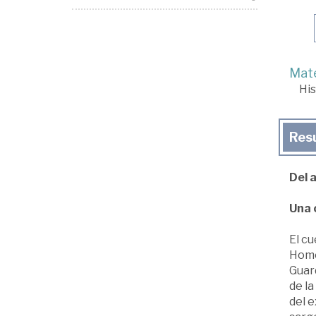
Mate
His
Res
Del 
Una 
El cu
Homen
Guard
de l
del e