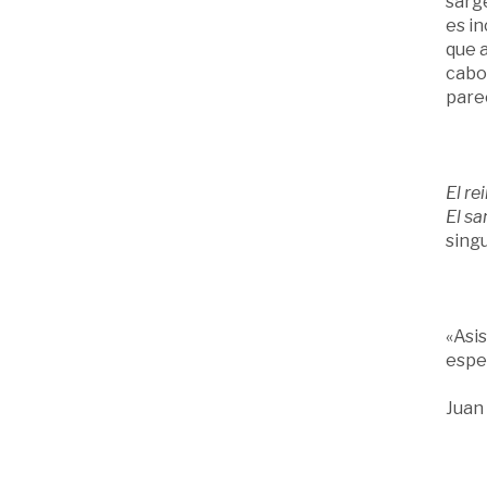
sarg
es in
que 
cabo
pare
El re
El sa
sing
«Asis
espe
Juan 