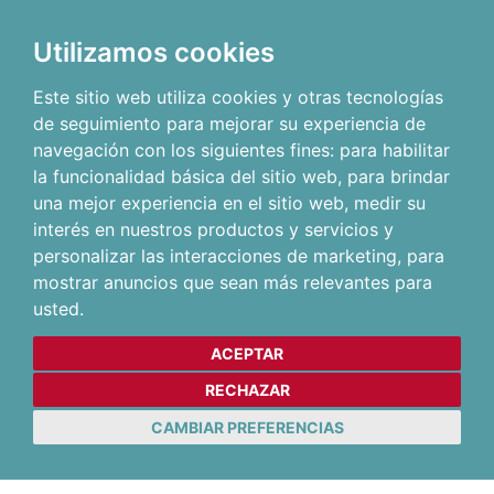
Utilizamos cookies
Este sitio web utiliza cookies y otras tecnologías
de seguimiento para mejorar su experiencia de
navegación con los siguientes fines:
para habilitar
la funcionalidad básica del sitio web
,
para brindar
una mejor experiencia en el sitio web
,
medir su
interés en nuestros productos y servicios y
personalizar las interacciones de marketing
,
para
mostrar anuncios que sean más relevantes para
usted
.
ACEPTAR
RECHAZAR
CAMBIAR PREFERENCIAS