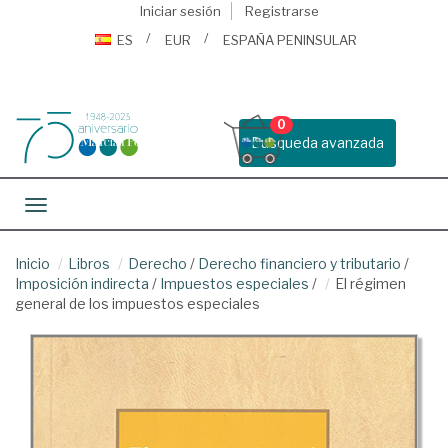
Iniciar sesión
Registrarse
ES
EUR
ESPAÑA PENINSULAR
0
Busqueda avanzada
Toggle navigation
Inicio
Libros
Derecho
/
Derecho financiero y tributario
/
Imposición indirecta
/
Impuestos especiales
/
El régimen
general de los impuestos especiales