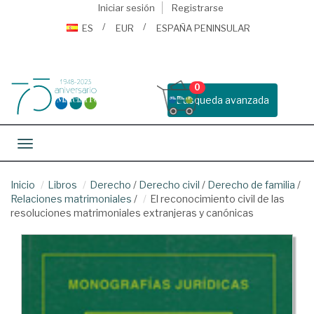
Iniciar sesión
Registrarse
ES
EUR
ESPAÑA PENINSULAR
0
Busqueda avanzada
Toggle navigation
Inicio
Libros
Derecho
/
Derecho civil
/
Derecho de familia
/
Relaciones matrimoniales
/
El reconocimiento civil de las
resoluciones matrimoniales extranjeras y canónicas