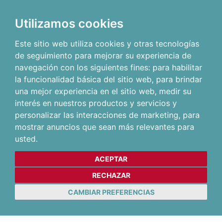
Utilizamos cookies
Este sitio web utiliza cookies y otras tecnologías
de seguimiento para mejorar su experiencia de
navegación con los siguientes fines:
para habilitar
la funcionalidad básica del sitio web
,
para brindar
una mejor experiencia en el sitio web
,
medir su
interés en nuestros productos y servicios y
personalizar las interacciones de marketing
,
para
mostrar anuncios que sean más relevantes para
usted
.
ACEPTAR
RECHAZAR
CAMBIAR PREFERENCIAS