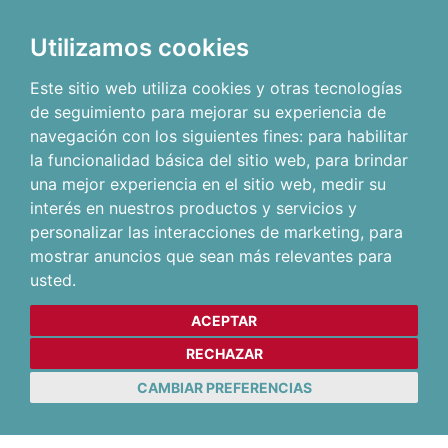
Utilizamos cookies
Este sitio web utiliza cookies y otras tecnologías
de seguimiento para mejorar su experiencia de
navegación con los siguientes fines:
para habilitar
la funcionalidad básica del sitio web
,
para brindar
una mejor experiencia en el sitio web
,
medir su
interés en nuestros productos y servicios y
personalizar las interacciones de marketing
,
para
mostrar anuncios que sean más relevantes para
usted
.
ACEPTAR
RECHAZAR
CAMBIAR PREFERENCIAS