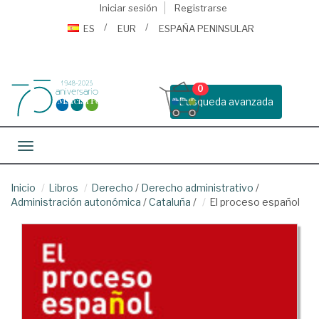
Iniciar sesión
Registrarse
ES
EUR
ESPAÑA PENINSULAR
0
Busqueda avanzada
Toggle navigation
Inicio
Libros
Derecho
/
Derecho administrativo
/
Administración autonómica
/
Cataluña
/
El proceso español