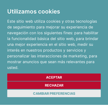
Utilizamos cookies
Este sitio web utiliza cookies y otras tecnologías
de seguimiento para mejorar su experiencia de
navegación con los siguientes fines:
para habilitar
la funcionalidad básica del sitio web
,
para brindar
una mejor experiencia en el sitio web
,
medir su
interés en nuestros productos y servicios y
personalizar las interacciones de marketing
,
para
mostrar anuncios que sean más relevantes para
usted
.
ACEPTAR
RECHAZAR
CAMBIAR PREFERENCIAS