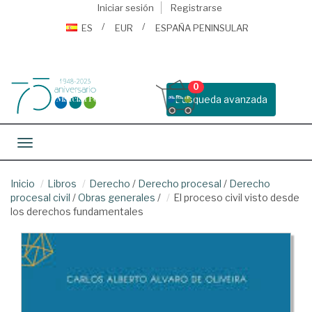
Iniciar sesión
Registrarse
ES
EUR
ESPAÑA PENINSULAR
0
Busqueda avanzada
Toggle navigation
Inicio
Libros
Derecho
/
Derecho procesal
/
Derecho
procesal civil
/
Obras generales
/
El proceso civil visto desde
los derechos fundamentales