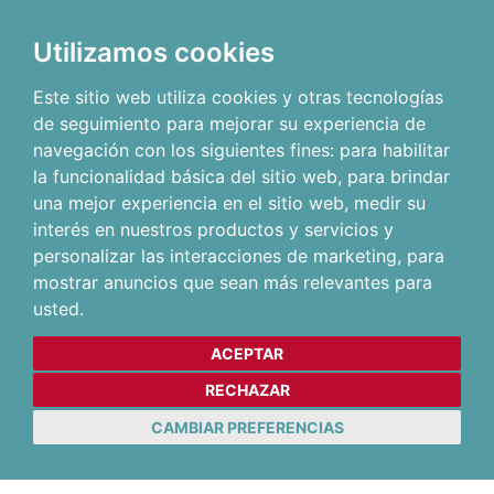
Utilizamos cookies
Este sitio web utiliza cookies y otras tecnologías
de seguimiento para mejorar su experiencia de
navegación con los siguientes fines:
para habilitar
la funcionalidad básica del sitio web
,
para brindar
una mejor experiencia en el sitio web
,
medir su
interés en nuestros productos y servicios y
personalizar las interacciones de marketing
,
para
mostrar anuncios que sean más relevantes para
usted
.
ACEPTAR
RECHAZAR
CAMBIAR PREFERENCIAS