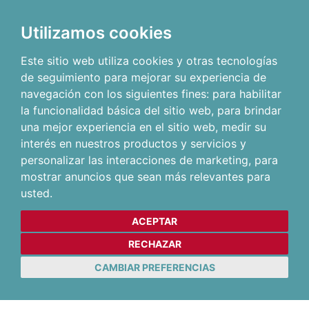
Utilizamos cookies
Este sitio web utiliza cookies y otras tecnologías
de seguimiento para mejorar su experiencia de
navegación con los siguientes fines:
para habilitar
la funcionalidad básica del sitio web
,
para brindar
una mejor experiencia en el sitio web
,
medir su
interés en nuestros productos y servicios y
personalizar las interacciones de marketing
,
para
mostrar anuncios que sean más relevantes para
usted
.
ACEPTAR
RECHAZAR
CAMBIAR PREFERENCIAS