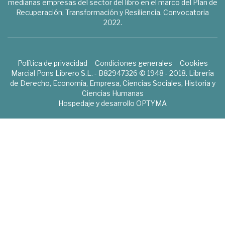
medianas empresas del sector del libro en el marco del Plan de
Recuperación, Transformación y Resiliencia. Convocatoria
2022.
Política de privacidad
Condiciones generales
Cookies
Marcial Pons Librero S.L. - B82947326 © 1948 - 2018. Librería
de Derecho, Economía, Empresa, Ciencias Sociales, Historia y
Ciencias Humanas
Hospedaje y desarrollo
OPTYMA