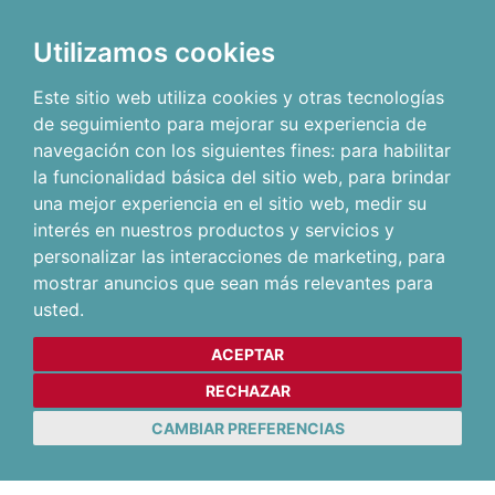
Utilizamos cookies
Este sitio web utiliza cookies y otras tecnologías
de seguimiento para mejorar su experiencia de
navegación con los siguientes fines:
para habilitar
la funcionalidad básica del sitio web
,
para brindar
una mejor experiencia en el sitio web
,
medir su
interés en nuestros productos y servicios y
personalizar las interacciones de marketing
,
para
mostrar anuncios que sean más relevantes para
usted
.
ACEPTAR
RECHAZAR
CAMBIAR PREFERENCIAS