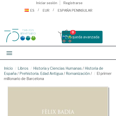
Iniciar sesión
Registrarse
ES
EUR
ESPAÑA PENINSULAR
0
Busqueda avanzada
Toggle navigation
Inicio
Libros
Historia y Ciencias Humanas
/
Historia de
España
/
Prehistoria. Edad Antigua
/
Romanización
/
El primer
millonario de Barcelona