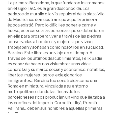
La primera Barcelona, la que fundaron los romanos
en el siglo I a.C., es la gran desconocida. Los
pedazos de muralla o la vía sepulcral de la plaza Vila
de Madrid nos demuestran que aquella primera
época existió. Pero lo difícil es ponerle carne y
hueso, acercarse a las personas que se debatieron
en ella para prosperar, ver a través de las piedras
conservadas a hombres y mujeres que vivían,
trabajaban y soñaban como nosotros en su ciudad,
Barcino. Este libro es un viaje en el tiempo. A
través de los últimos descubrimientos, Fèlix Badia
es capaz de hacernos vislumbrar unas vidas
concretas y su marco social y económico: notables,
libertos, mujeres, iberos, exlegionarios,
inmigrantes... Barcino fue construida como una
Roma en miniatura, vinculada a su entorno
metropolitano, donde las fincas de los
barceloneses ricos producían un vino que llegaba a
los confines del imperio. Cornellà, Lliçà, Premià,
Vallirana... deben sus nombres a aquellas primeras