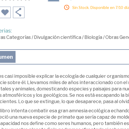
Sin Stock. Disponible en 7/10 día
rias:
ras Categorías
/
Divulgación científica
/
Biología
/
Obras Gene
umen
s casi imposible explicar la ecología de cualquier organism
cie sobre él. Llevamos miles de años interaccionado con el
ales y animales, domesticando especies y paisajes para nue
s atmosféricos y los geológicos. Se nos está escapando la 
ientes. Lo que se extingue, lo que desaparece, pasa al olv
 libro intenta combatir esa gran amnesia ecológica echando 
eció una nueva especie de primate que sería capaz de molde
capacidad nos define como seres humanos, pero también es r