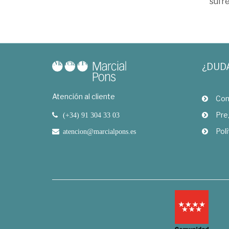
sufr
¿DUD
Atención al cliente
Com
Pre
(+34) 91 304 33 03
Polí
atencion@marcialpons.es