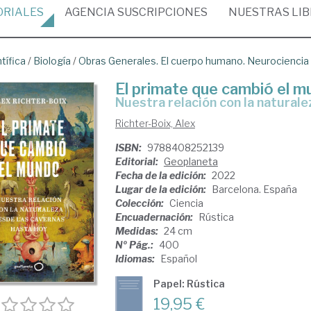
ORIALES
AGENCIA
SUSCRIPCIONES
NUESTRAS
LI
tífica
/
Biología
/
Obras Generales. El cuerpo humano. Neurociencia
El primate que cambió el 
nuestra relación con la natural
Richter-Boix, Alex
ISBN:
9788408252139
Editorial:
Geoplaneta
Fecha de la edición:
2022
Lugar de la edición:
Barcelona. España
Colección:
Ciencia
Encuadernación:
Rústica
Medidas:
24 cm
Nº Pág.:
400
Idiomas:
Español
Papel: Rústica
19,95 €