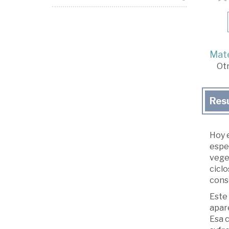
Mate
Ot
Res
Hoy e
espe
veget
ciclo
consc
Este
apar
Esa 