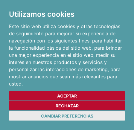
Utilizamos cookies
Este sitio web utiliza cookies y otras tecnologías
de seguimiento para mejorar su experiencia de
navegación con los siguientes fines:
para habilitar
la funcionalidad básica del sitio web
,
para brindar
una mejor experiencia en el sitio web
,
medir su
interés en nuestros productos y servicios y
personalizar las interacciones de marketing
,
para
mostrar anuncios que sean más relevantes para
usted
.
ACEPTAR
RECHAZAR
CAMBIAR PREFERENCIAS