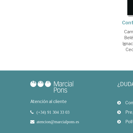
Cont
Camp
Bel
Ignac
Cec
¿DUD
Atención al cliente
Com
Pre
(+34) 91 304 33 03
Polí
atencion@marcialpons.es