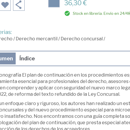
36,30 €
Stock en librería. Envío en 24/4
rias:
recho
/
Derecho mercantil
/
Derecho concursal
/
umen
Índice
onografía El plan de continuación en los procedimientos e
amienta esencial para profesionales del derecho, asesores 
n comprender y aplicar con seguridad el nuevo marco legal 
22, de reforma del texto refundido de la Ley Concursal.
n enfoque claro y riguroso, los autores han realizado un e
oncursales y del nuevo procedimiento especial para microe
vo insatisfecho. Nos encontramos con una guía completa sob
ogación del plan de continuación, que presta especial atenc
ección de los derechos de los acreedores.