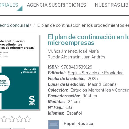
ORIALES
AGENCIA
SUSCRIPCIONES
NUESTRAS
LI
echo concursal
/
El plan de continuación en los procedimientos 
El plan de continuación en 
microempresas
Muñoz Jiménez, José María
Rueda Albarracín, Juan Andrés
ISBN:
9788410539129
Editorial:
Sepin - Servicio de Propiedad
Fecha de la edición:
2025
Lugar de la edición:
Madrid. España
Colección:
Estudios Mercantiles y Concur
Encuadernación:
Rústica
Medidas:
24 cm
Nº Pág.:
133
Idiomas:
Español
Papel: Rústica