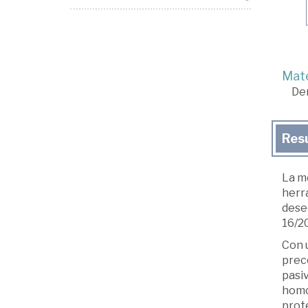
Mate
De
Res
La m
herr
desee
16/20
Con u
prec
pasi
homol
prot