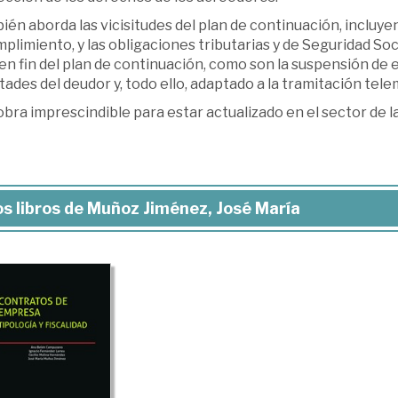
én aborda las vicisitudes del plan de continuación, incluyen
plimiento, y las obligaciones tributarias y de Seguridad Soci
en fin del plan de continuación, como son la suspensión de e
tades del deudor y, todo ello, adaptado a la tramitación tele
bra imprescindible para estar actualizado en el sector de la
s libros de Muñoz Jiménez, José María