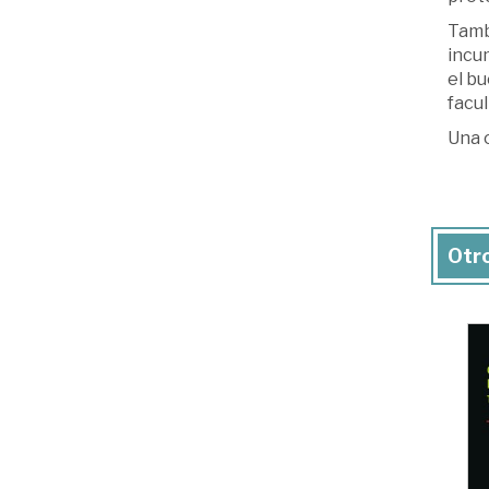
Tambi
incum
el bu
facul
Una o
Otro