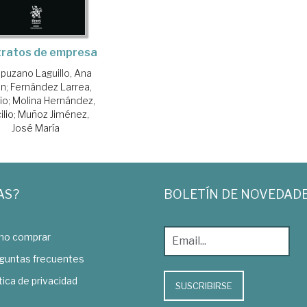
ratos de empresa
uzano Laguillo, Ana
én
;
Fernández Larrea,
io
;
Molina Hernández,
ilio
;
Muñoz Jiménez,
José María
AS?
BOLETÍN DE NOVEDAD
o comprar
guntas frecuentes
tica de privacidad
SUSCRIBIRSE